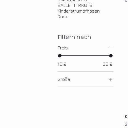
6
BALLETTTRIKOTS
Kinderstrumpfhosen
Rock
Filtern nach
Preis
10 €
30 €
Größe
K
P
3