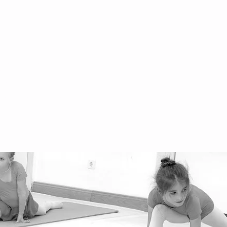
fice@danceworld.at
3 660 555 00 55
ihburggasse 30, 1010
gentinierstrasse 31, 1040
stbahnstrasse 56, 1070