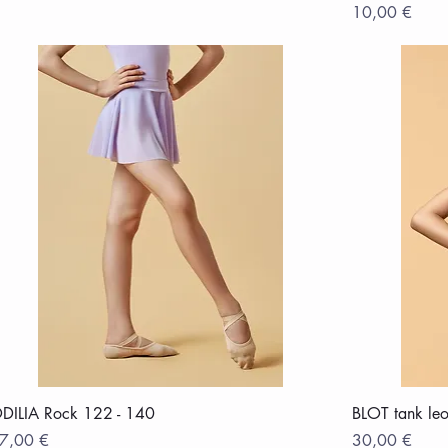
Preis
10,00 €
DILIA Rock 122 - 140
BLOT tank leo
reis
Preis
7,00 €
30,00 €