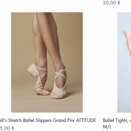
Preis
20,00 €
id's Stretch Ballet Slippers Grand Prix ATTITUDE
Ballet Tights,
M/L
reis
5,00 €