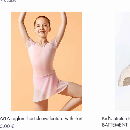
 Produkte
AYLA raglan short sleeve leotard with skirt
Kid's Stretch 
BATTEMENT
reis
0,00 €