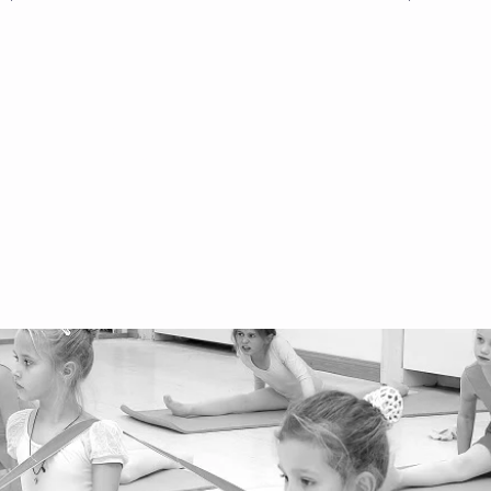
AGB Kinder
of
AGB Erwachsene
+4
We
Ar
We