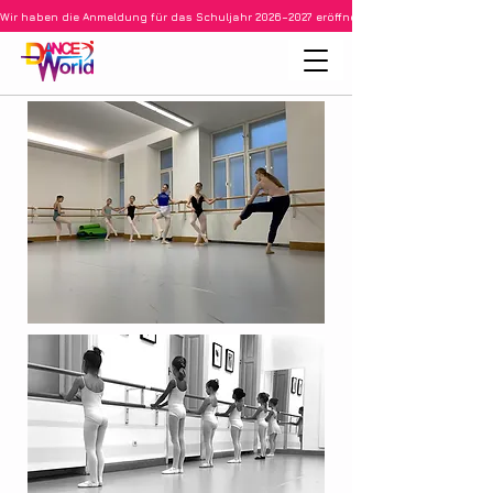
Wir haben die Anmeldung für das Schuljahr 2026–2027 eröffnet • Ballett für Kinder ab 3