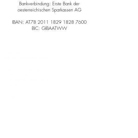
Bankverbindung: Erste Bank der
oesterreichischen Sparkassen AG
IBAN: AT78
2011 1829 1828 7600
BIC: GIBAATWW
Impressum
Häufig gestellte Fragen
Datenschutz
Datenschutzerklärung
Aufführung
Schulferien 2025/2026
Vermietung
AGB Kinder
AGB Erwachsene
office@danceworld.at
+43 660 555 00 55
Weihburggasse 30, 1010
Argentinierstrasse 31, 1040