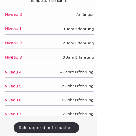
Tempo lernen kann.
​Niveau 0
Anfänger
Niveau 1
1 Jahr Erfahrung
Niveau 2
2 Jahr Erfahrung
Niveau 3
3 Jahr Erfahrung
4 Jahre Erfahrung
​Niveau 4
5 Jahr Erfahrung
Niveau 5
6 Jahr Erfahrung
Niveau 6
7 Jahr Erfahrung
Niveau 7
PROFI
-Diese Gruppen unterrichten zweimal
Schnupperstunde buchen
pro Woche.