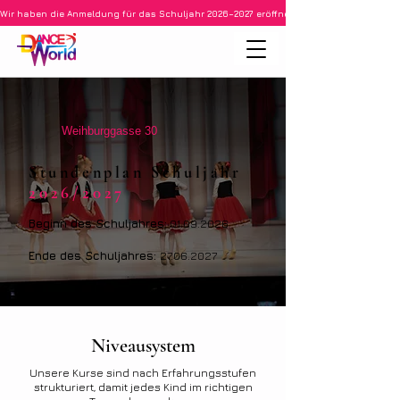
Wir haben die Anmeldung für das Schuljahr 2026–2027 eröffnet • Ballett für Kinder ab 3
Weihburggasse 30
Stundenplan Schuljahr
2026/2027
Beginn des Schuljahres:
01.09.2026
Ende des Schuljahres:
27.06.2027
Niveausystem
Unsere Kurse sind nach Erfahrungsstufen
strukturiert, damit jedes Kind im richtigen