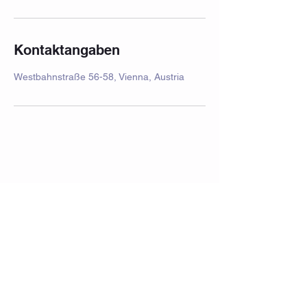
Kontaktangaben
Westbahnstraße 56-58, Vienna, Austria
Impressum
Häufig gestellte Fragen
Datenschutz
Datenschutzerklärung
Aufführung
Schulferien 2025/2026
Vermietung
AGB Kinder
AGB Erwachsene