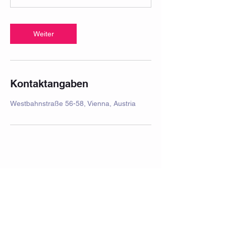
Weiter
Kontaktangaben
Westbahnstraße 56-58, Vienna, Austria
Impressum
Häufig gestellte Fragen
Datenschutz
Datenschutzerklärung
Aufführung
Schulferien 2025/2026