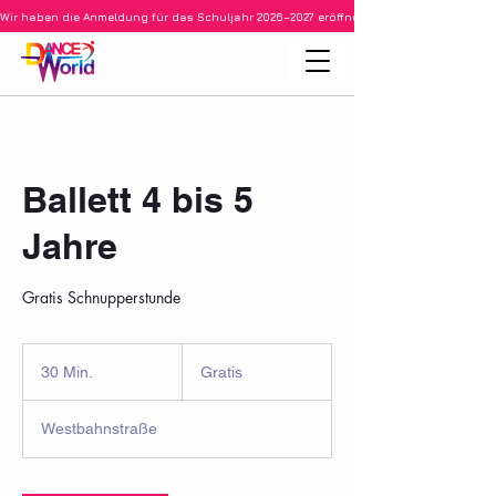
Wir haben die Anmeldung für das Schuljahr 2026–2027 eröffnet • Ballett für Kinder ab 3
Ballett 4 bis 5
Jahre
Gratis Schnupperstunde
Gratis
30 Min.
3
Gratis
0
M
Westbahnstraße
i
n
.