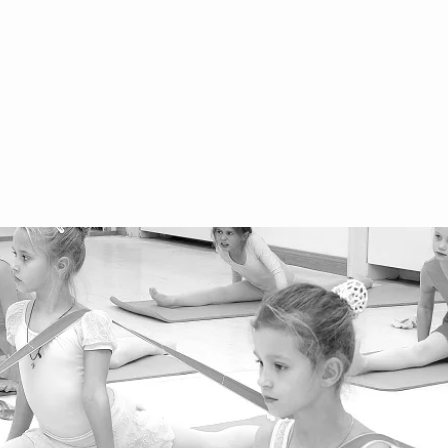
AGB Kinder
of
AGB Erwachsene
+4
We
Ar
We