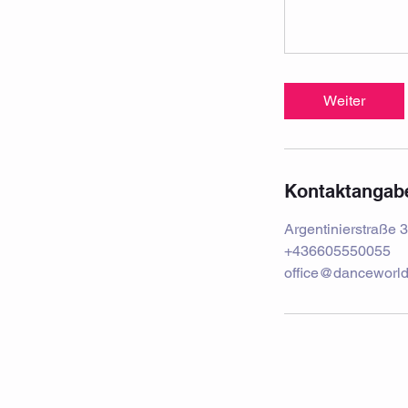
Weiter
Kontaktangab
Argentinierstraße 3
+436605550055
office@danceworld