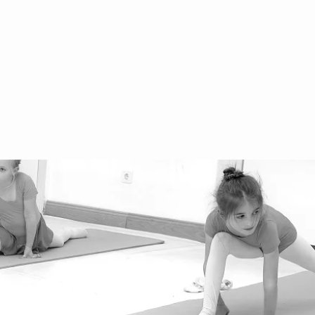
fice@danceworld.at
3 660 555 00 55
ihburggasse 30, 1010
gentinierstrasse 31, 1040
stbahnstrasse 56, 1070