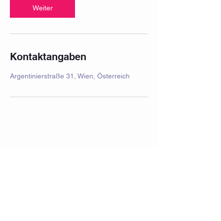
Weiter
Kontaktangaben
Argentinierstraße 31, Wien, Österreich
Impressum
Häufig gestellte Fragen
Datenschutz
Datenschutzerklärung
Aufführung
Schulferien 2025/2026
Vermietung
AGB Kinder