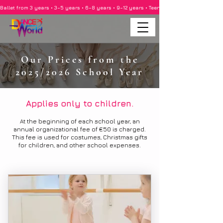
Ballet from 3 years • 3–5 years • 6–8 years • 9–12 years • Teenagers • Adults • Barre •
Our Prices from the
2025/2026 School Year
Applies only to children.
At the beginning of each school year, an
annual organizational fee of €50 is charged.
This fee is used for costumes, Christmas gifts
for children, and other school expenses.