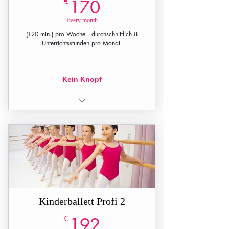
170€
€
170
Every month
(120 min.) pro Woche , durchschnittlich 8
Unterrichtsstunden pro Monat.
Kein Knopf
2 Unterrichtsstunden pro Woche (60
min. + 60 min.)
Kinderballett Profi 2
192€
€
192