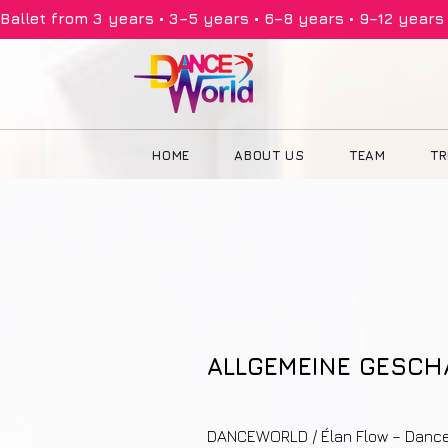
Ballet from 3 years • 3–5 years • 6–8 years • 9–12 years •
HOME
ABOUT US
TEAM
TR
ALLGEMEINE GESCH
DANCEWORLD / Élan Flow – Danc