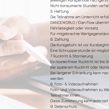
jeweiligen Kursperiode nachgehol
Nicht konsumierte Stunden verfa
5. Haftung
Die Teilnahme am Unterricht erfo
DANCEWORLD / Élan Flow übernimm
Fahrlässigkeit oder Vorsatz.
Für mitgebrachte Wertgegenstän
6. Zahlung
Die Kursgebühr ist vor Kursbeginn
Eine Schnupperstunde ist möglich. 
7. Rücktritt & Stornierung
Ein kostenfreier Rücktritt ist bis
Bei späterem Rücktritt oder Nicht
Bei längerer Erkrankung kann nac
werden.
8. Foto- & Videoaufnahmen
Foto- und Videoaufnahmen zu Wer
Teilnehmer:innen.
Diese Zustimmung kann jederzeit
9. Datenschutz