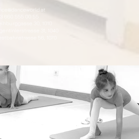
fice@danceworld.at
3 660 555 00 55
ihburggasse 30, 1010
gentinierstrasse 31, 1040
stbahnstrasse 56, 1070