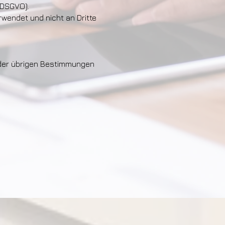
(DSGVO).
wendet und nicht an Dritte
 der übrigen Bestimmungen