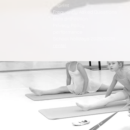
imprint
Frequently Asked Questions
Data protection
Privacy Policy
performance
School holidays 2025/2026
rental