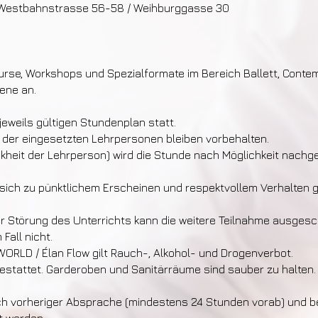
/ Westbahnstrasse 56-58 / Weihburggasse 30
rse, Workshops und Spezialformate im Bereich Ballett, Conte
ene an.
eweils gültigen Stundenplan statt.
der eingesetzten Lehrpersonen bleiben vorbehalten.
Krankheit der Lehrperson) wird die Stunde nach Möglichkeit nach
n sich zu pünktlichem Erscheinen und respektvollem Verhalte
er Störung des Unterrichts kann die weitere Teilnahme ausges
Fall nicht.
ORLD / Élan Flow gilt Rauch-, Alkohol- und Drogenverbot.
gestattet. Garderoben und Sanitärräume sind sauber zu halten.
 vorheriger Absprache (mindestens 24 Stunden vorab) und bei 