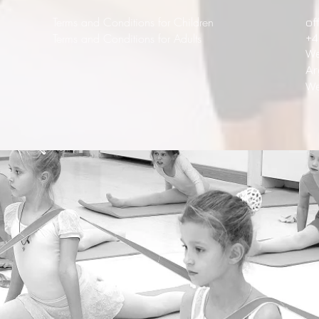
Terms and Conditions for Children
of
Terms and Conditions for Adults
+4
We
Ar
We