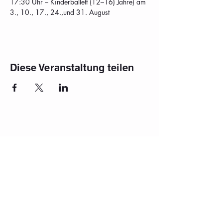
17:30 Uhr – Kinderballett (12–16) Jahre) am 
3., 10., 17., 24.,und 31. August
Diese Veranstaltung teilen
Impressum
Häufig gestellte Fragen
Datenschutz
Datenschutzerklärung
Aufführung
Schulferien 2025/2026
Vermietung
AGB Kinder
AGB Erwachsene