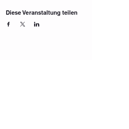
Diese Veranstaltung teilen
Impressum
Häufig gestellte Fragen
Datenschutz
Datenschutzerklärung
Aufführung
Schulferien 2025/2026
Vermietung
AGB Kinder
AGB Erwachsene
office@danceworld.at
+43 660 555 00 55
Weihburggasse 30, 1010
Argentinierstrasse 31, 1040