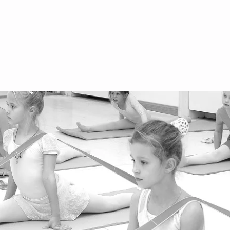
AGB Erwachsene
+4
We
Ar
We