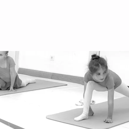
3 660 555 00 55
ihburggasse 30, 1010
gentinierstrasse 31, 1040
stbahnstrasse 56, 1070