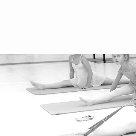
Häufig gestellte Fragen
Datenschutz
Datenschutzerklärung
Aufführung
Schulferien 2025/2026
Vermietung