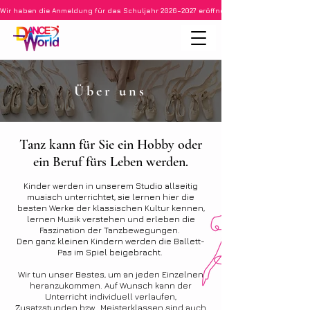
Wir haben die Anmeldung für das Schuljahr 2026–2027 eröffnet • Ballett für Kinder ab 3
Über uns
Tanz kann für Sie ein Hobby oder
ein Beruf fürs Leben werden.
Kinder werden in unserem Studio allseitig
musisch unterrichtet, sie lernen hier die
besten Werke der klassischen Kultur kennen,
lernen Musik verstehen und erleben die
Faszination der Tanzbewegungen.
Den ganz kleinen Kindern werden die Ballett-
Pas im Spiel beigebracht.
Wir tun unser Bestes, um an jeden Einzelnen
heranzukommen. Auf Wunsch kann der
Unterricht individuell verlaufen,
Zusatzstunden bzw. Meisterklassen sind auch