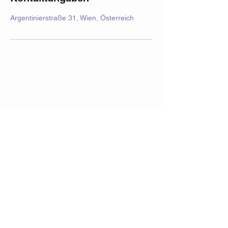
Argentinierstraße 31, Wien, Österreich
Impressum
Häufig gestellte Fragen
Datenschutz
Datenschutzerklärung
Aufführung
Schulferien 2025/2026
Vermietung
AGB Kinder
AGB Erwachsene
office@danceworld.at
+43 660 555 00 55
Weihburggasse 30, 1010
Argentinierstrasse 31, 1040