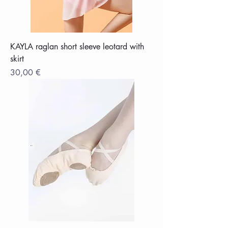
KAYLA raglan short sleeve leotard with
skirt
Цена
30,00 €