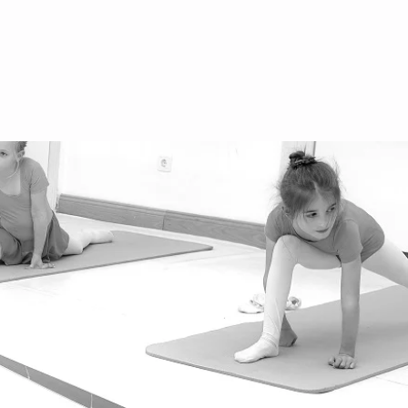
йбурггассе 30, 1010 Вена
гентинерштрассе 31, 1040 Вена
стбанштрассе 56, 1070 Вена