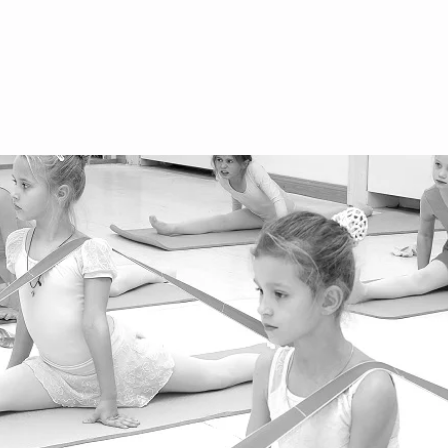
Ва
Ар
Ве