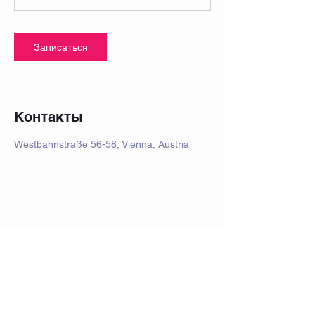
Записаться
Контакты
Westbahnstraße 56-58, Vienna, Austria
оттиск
Часто задаваемые вопросы
Защита данных
политика конфиденциальности
производительность
Школьные каникулы 2025/2026