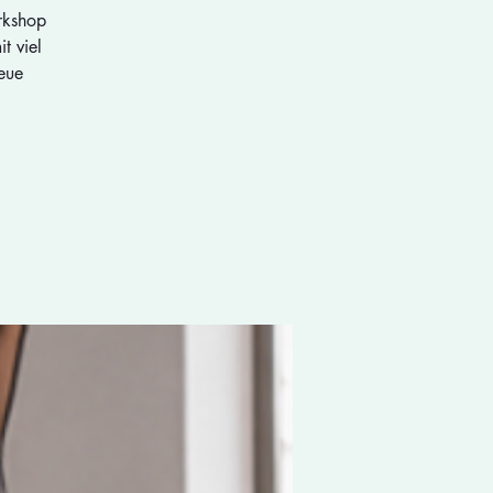
rkshop
t viel
eue