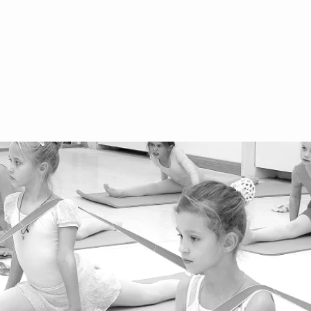
Условия и положения для детей
of
Условия и положения для взрослых
+4
Ва
Ар
Ве