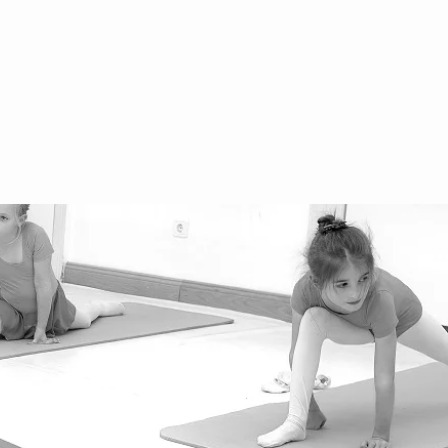
fice@danceworld.at
3 660 555 00 55
йбурггассе 30, 1010 Вена
гентинерштрассе 31, 1040 Вена
стбанштрассе 56, 1070 Вена