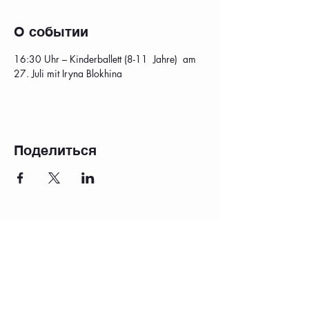
О событии
16:30 Uhr – Kinderballett (8-11  Jahre)  am 
27. Juli mit Iryna Blokhina
Поделиться
оттиск
Часто задаваемые вопросы
Защита данных
политика конфиденциальности
производительность
Школьные каникулы 2025/2026
аренда