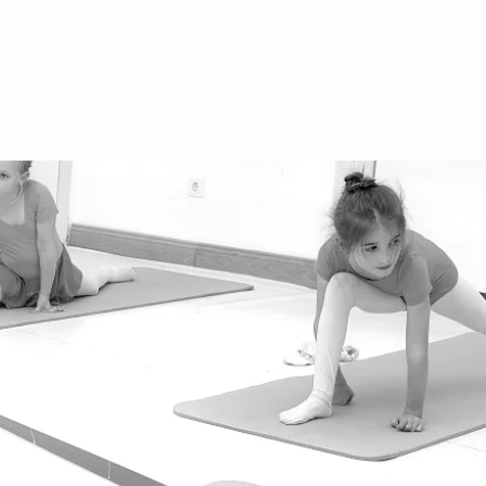
йбурггассе 30, 1010 Вена
гентинерштрассе 31, 1040 Вена
стбанштрассе 56, 1070 Вена