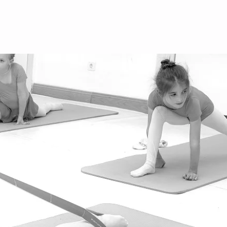
стбанштрассе 56, 1070 Вена