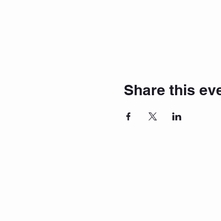
Share this ev
imprint
Frequently Asked Questions
Data protection
Privacy Policy