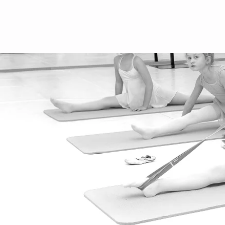
performance
School holidays 2025/2026
rental