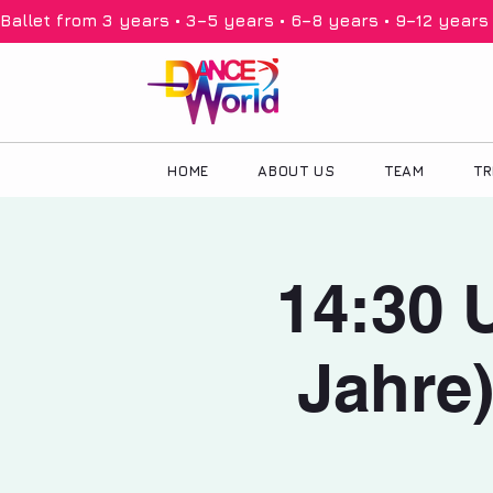
Ballet from 3 years • 3–5 years • 6–8 years • 9–12 years •
HOME
ABOUT US
TEAM
TR
14:30 U
Jahre)